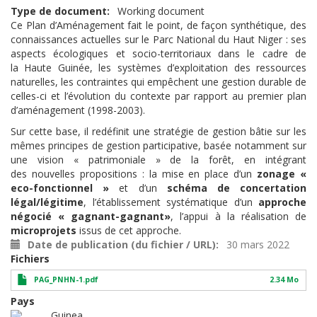
Type de document
Working document
Ce Plan d’Aménagement fait le point, de façon synthétique, des
connaissances actuelles sur le
Parc National du Haut Niger : ses
aspects écologiques et socio-territoriaux dans le cadre de
la
Haute Guinée, les systèmes d’exploitation des ressources
naturelles, les contraintes qui
empêchent une gestion durable de
celles-ci et l’évolution du contexte par rapport au premier
plan
d’aménagement (1998-2003).
Sur cette base, il redéfinit une stratégie de gestion bâtie sur les
mêmes principes de gestion
participative, basée notamment sur
une vision « patrimoniale » de la forêt, en intégrant
des
nouvelles propositions : la mise en place d’un
zonage «
eco-fonctionnel »
et d’un
schéma de
concertation
légal/légitime
, l’établissement systématique d’un
approche
négocié « gagnant-gagnant»
, l’appui à la réalisation de
microprojets
issus de cet approche.
Date de publication (du fichier / URL)
30 mars 2022
Fichiers
PAG_PNHN-1.pdf
2.34 Mo
Pays
Guinea