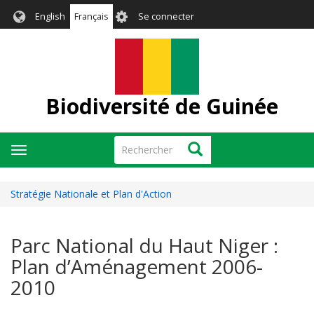
Aller
User
English
Français
Se connecter
au
account
contenu
menu
principal
Biodiversité de Guinée
Rechercher
Rechercher
Toggle
navigation
Stratégie Nationale et Plan d'Action
Parc National du Haut Niger :
Plan d’Aménagement 2006-
2010