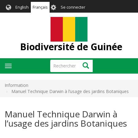
Aller
User
English
Français
Se connecter
au
account
contenu
menu
principal
Biodiversité de Guinée
Rechercher
Rechercher
Toggle
navigation
Information
Manuel Technique Darwin à l’usage des jardins Botaniques
Manuel Technique Darwin à
l’usage des jardins Botaniques