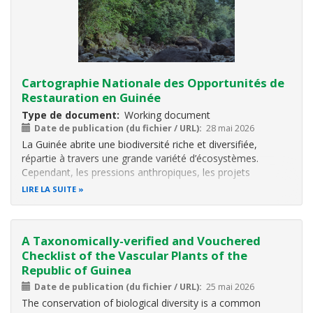
Cartographie Nationale des Opportunités de
Restauration en Guinée
Type de document
Working document
Date de publication (du fichier / URL)
28 mai 2026
La Guinée abrite une biodiversité riche et diversifiée,
répartie à travers une grande variété d’écosystèmes.
Cependant, les pressions anthropiques, les projets
d’infrastructure et les changements climatiques entraînent
LIRE LA SUITE
une dégradation continue des milieux naturels. Dans ce
contexte, la restauration
A Taxonomically-verified and Vouchered
Checklist of the Vascular Plants of the
Republic of Guinea
Date de publication (du fichier / URL)
25 mai 2026
The conservation of biological diversity is a common