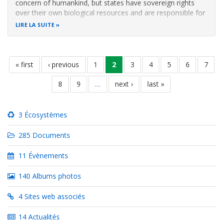
concern of humankind, but states have sovereign rights
over their own biological resources and are responsible for
conserving their biodiversity and using their biological
LIRE LA SUITE
resources sustainably (Convention on Biological Diversity,
https://www.cbd
Pagination
première
« first
page
‹ previous
page
1
page
2
page
3
page
4
page
5
page
6
page
7
page
précédente
courante
page
8
page
9
…
page
next ›
dernière
last »
suivante
page
3 Écosystèmes
285 Documents
11 Évènements
140 Albums photos
4 Sites web associés
14 Actualités