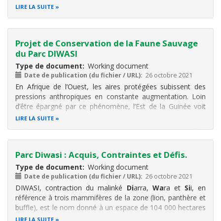
LIRE LA SUITE
Projet de Conservation de la Faune Sauvage
du Parc DIWASI
Type de document
Working document
Date de publication (du fichier / URL)
26 octobre 2021
En Afrique de l’Ouest, les aires protégées subissent des
pressions anthropiques en constante augmentation. Loin
d’être épargné par ce phénomène, l’Est de la Guinée voit
son milieu naturel se dégrader jour après jour.
LIRE LA SUITE
Toutefois, il y subsiste encore un espace presque intact : le
Parc DIWASI
(104
Parc Diwasi : Acquis, Contraintes et Défis.
Type de document
Working document
Date de publication (du fichier / URL)
26 octobre 2021
DIWASI, contraction du malinké
Di
arra,
Wa
ra et
Si
i, en
référence à trois mammifères de la zone (lion, panthère et
buffle), est le nom donné à un espace de 104 000 hectares
situé dans la Réserve Naturelle de Kankan en Haute-
LIRE LA SUITE