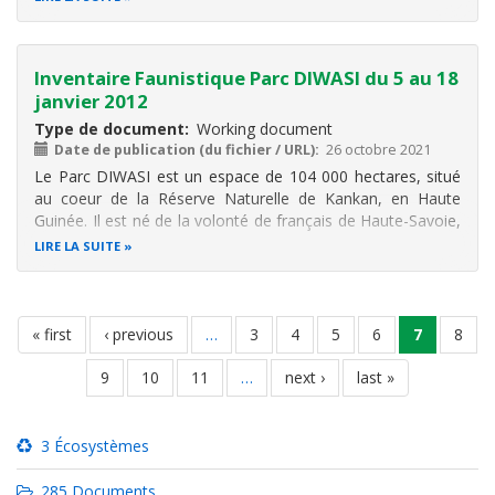
Guinée.
La création du Parc DIWASI - première zone amodiée de
Guinée
Inventaire Faunistique Parc DIWASI du 5 au 18
janvier 2012
Type de document
Working document
Date de publication (du fichier / URL)
26 octobre 2021
Le Parc DIWASI est un espace de 104 000 hectares, situé
au coeur de la Réserve Naturelle de Kankan, en Haute
Guinée. Il est né de la volonté de français de Haute-Savoie,
Albert et Sylvie Clapasson, qui, en collaboration et
LIRE LA SUITE
partenariat avec l’état guinéen, sont soucieux de protéger
et conserver un
Pagination
première
« first
page
‹ previous
…
page
3
page
4
page
5
page
6
page
7
page
8
page
précédente
courante
page
9
page
10
page
11
…
page
next ›
dernière
last »
suivante
page
3 Écosystèmes
285 Documents