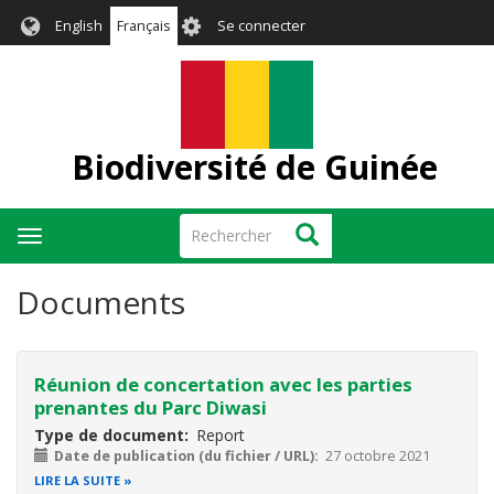
Aller
User
English
Français
Se connecter
au
account
contenu
menu
principal
Biodiversité de Guinée
Rechercher
Rechercher
Toggle
navigation
Documents
Réunion de concertation avec les parties
prenantes du Parc Diwasi
Type de document
Report
Date de publication (du fichier / URL)
27 octobre 2021
LIRE LA SUITE