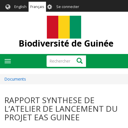
Aller
User
English
Français
Se connecter
au
account
contenu
menu
principal
Biodiversité de Guinée
Rechercher
Rechercher
Toggle
navigation
Documents
RAPPORT SYNTHESE DE
L’ATELIER DE LANCEMENT DU
PROJET EAS GUINEE