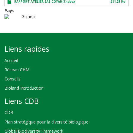
RAPPORT ATELIER EAS COYAH(1).docx
211.21 Ko
Pays
Guinea
Liens rapides
Accueil
Réseau CHM
Conseils
Bioland Introduction
Liens CDB
CDB
Plan stratégique pour la diversité biologique
Global Biodiversity Framework