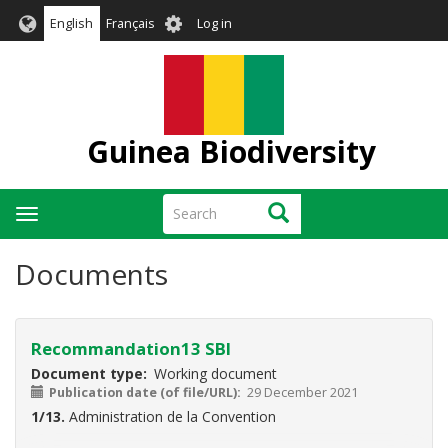
Skip
User
English
Français
Log in
to
account
main
menu
content
Guinea Biodiversity
Search
Search
Toggle
navigation
Documents
Recommandation13 SBI
Document type
Working document
Publication date (of file/URL)
29 December 2021
1/13.
Administration de la Convention