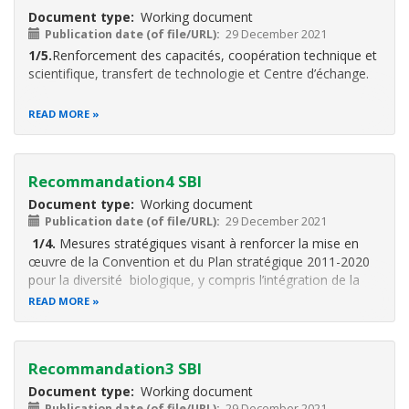
Document type
Working document
Publication date (of file/URL)
29 December 2021
1/5.
Renforcement des capacités, coopération technique et
scientifique, transfert de technologie et Centre d’échange.
READ MORE
Recommandation4 SBI
Document type
Working document
Publication date (of file/URL)
29 December 2021
1/4.
Mesures stratégiques visant à renforcer la mise en
œuvre de la Convention et du Plan stratégique 2011-2020
pour la diversité biologique, y compris l’intégration de la
diversité biologique dans les secteurs et entre les secteurs.
READ MORE
Recommandation3 SBI
Document type
Working document
Publication date (of file/URL)
29 December 2021