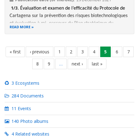
1/3.
Évaluation et examen de l’efficacité du Protocole de
Cartagena sur la prévention des risques biotechnologiques
et évaluation à mi- parcours du Plan stratégique du
READ MORE
Protocole.
Pagination
first
« first
previous
‹ previous
page
1
page
2
page
3
page
4
current
5
page
6
page
7
page
page
page
page
8
page
9
…
next
next ›
last
last »
page
page
3 Ecosystems
284 Documents
11 Events
140 Photo albums
4 Related websites