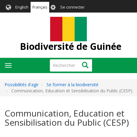
Aller
User
English
Français
Se connecter
au
account
contenu
menu
principal
Biodiversité de Guinée
Rechercher
Rechercher
Toggle
navigation
Possibilités d'agir
Se former à la biodiversité
Communication, Education et Sensibilisation du Public (CESP)
Communication, Education et
Sensibilisation du Public (CESP)