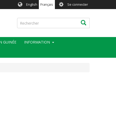
User
English
Français
Se connecter
account
menu
Rechercher
Rechercher
EN GUINÉE
INFORMATION