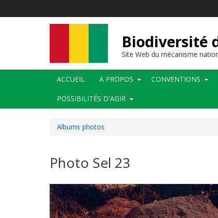
Aller
au
contenu
principal
Biodiversité 
Site Web du mécanisme nation
Main
ACCUEIL
A PROPOS
CONVENTIONS
navigation
POSSIBILITÉS D'AGIR
Albums photos
Photo Sel 23