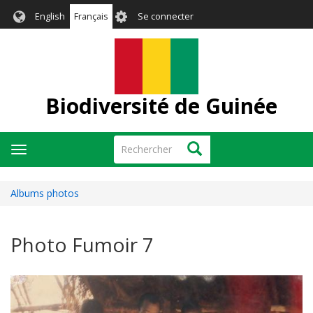
Aller
User
English
Français
Se connecter
au
account
contenu
menu
principal
Biodiversité de Guinée
Rechercher
Rechercher
Toggle
navigation
Albums photos
Photo Fumoir 7