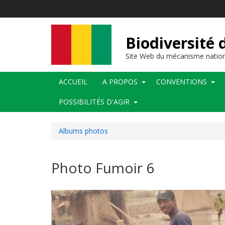
Aller
au
contenu
principal
Biodiversité 
Site Web du mécanisme nation
Main
ACCUEIL
A PROPOS
CONVENTIONS
navigation
POSSIBILITÉS D'AGIR
Albums photos
Photo Fumoir 6