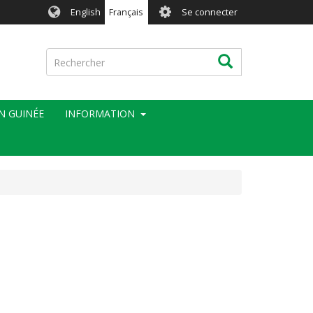
User
English
Français
Se connecter
account
menu
Rechercher
Rechercher
EN GUINÉE
INFORMATION