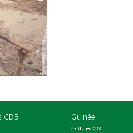
s CDB
Guinée
Profil pays CDB