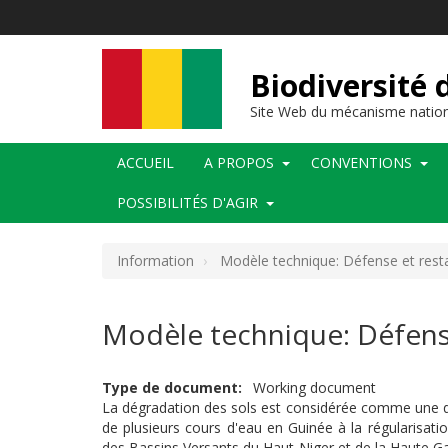
Aller
au
contenu
principal
Biodiversité 
Site Web du mécanisme nation
Main
ACCUEIL
A PROPOS
CONVENTIONS
navigation
POSSIBILITÉS D'AGIR
Information
Modèle technique: Défense et rest
Modèle technique: Défense
Type de document
Working document
La dégradation des sols est considérée comme une de
de plusieurs cours d'eau en Guinée à la régularisa
des Bassins Versants du Haut Niger et de la Haute Ga