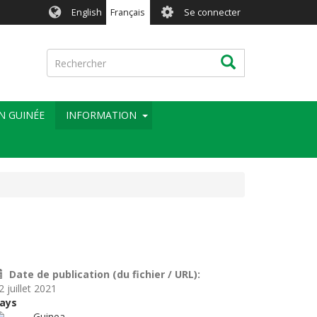
User
English
Français
Se connecter
account
menu
Rechercher
Rechercher
EN GUINÉE
INFORMATION
Date de publication (du fichier / URL)
2 juillet 2021
ays
Guinea