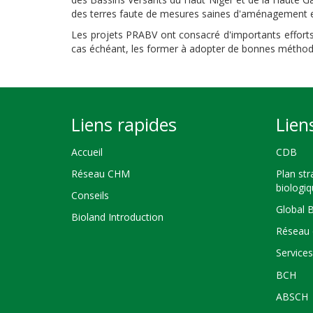
des terres faute de mesures saines d'aménagement et
Les projets PRABV ont consacré d'importants efforts e
cas échéant, les former à adopter de bonnes méthodes
Liens rapides
Lien
Accueil
CDB
Réseau CHM
Plan str
biologi
Conseils
Global 
Bioland Introduction
Réseau 
Service
BCH
ABSCH