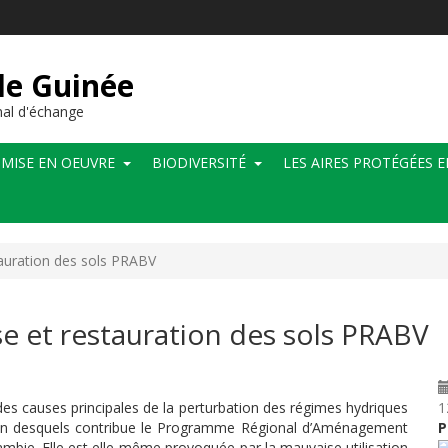
de Guinée
al d'échange
MISE EN OEUVRE
BIODIVERSITÉ
LES AIRES PROTÉGÉES 
auration des sols PRABV
 et restauration des sols PRABV
s causes principales de la perturbation des régimes hydriques
1
tion desquels contribue le Programme Régional d’Aménagement
P
mbie. Elle est elle-même provoquée par la mauvaise utilisation