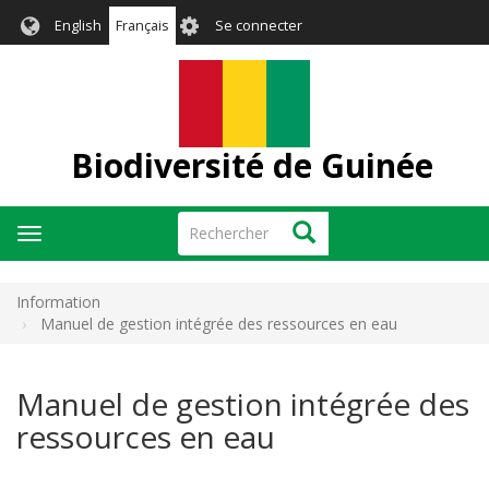
Aller
User
English
Français
Se connecter
au
account
contenu
menu
principal
Biodiversité de Guinée
Rechercher
Rechercher
Toggle
navigation
Information
Manuel de gestion intégrée des ressources en eau
Manuel de gestion intégrée des
ressources en eau