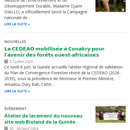
Ministre de l’Environnement et du
Développement Durable, Madame Djami
DIALLO, a officiellement lancé la Campagne
nationale de…
LIRE LA SUITE
NOUVELLES
𝗟𝗮 𝗖𝗘𝗗𝗘𝗔𝗢 𝗺𝗼𝗯𝗶𝗹𝗶𝘀𝗲́𝗲 𝗮̀ 𝗖𝗼𝗻𝗮𝗸𝗿𝘆 𝗽𝗼𝘂𝗿
𝗹’𝗮𝘃𝗲𝗻𝗶𝗿 𝗱𝗲𝘀 𝗳𝗼𝗿𝗲̂𝘁𝘀 𝗼𝘂𝗲𝘀𝘁-𝗮𝗳𝗿𝗶𝗰𝗮𝗶𝗻𝗲𝘀
27 juillet 2026
Ce lundi 8 juin, la Guinée accueille l’atelier régional de validation
du Plan de Convergence Forestier révisé de la CEDEAO (2026-
2035), sous la présidence de Monsieur le Premier Ministre,
Amadou Oury Bah. Cette…
LIRE LA SUITE
ÉVÉNEMENT
Atelier de lacement du nouveau
site web Bioland de la Guinée
05 - 06 April 2024