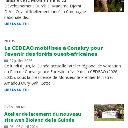
Ministre de l’Environnement et du
Développement Durable, Madame Djami
DIALLO, a officiellement lancé la Campagne
nationale de…
LIRE LA SUITE
NOUVELLES
𝗟𝗮 𝗖𝗘𝗗𝗘𝗔𝗢 𝗺𝗼𝗯𝗶𝗹𝗶𝘀𝗲́𝗲 𝗮̀ 𝗖𝗼𝗻𝗮𝗸𝗿𝘆 𝗽𝗼𝘂𝗿
𝗹’𝗮𝘃𝗲𝗻𝗶𝗿 𝗱𝗲𝘀 𝗳𝗼𝗿𝗲̂𝘁𝘀 𝗼𝘂𝗲𝘀𝘁-𝗮𝗳𝗿𝗶𝗰𝗮𝗶𝗻𝗲𝘀
27 juillet 2026
Ce lundi 8 juin, la Guinée accueille l’atelier régional de validation
du Plan de Convergence Forestier révisé de la CEDEAO (2026-
2035), sous la présidence de Monsieur le Premier Ministre,
Amadou Oury Bah. Cette…
LIRE LA SUITE
ÉVÉNEMENT
Atelier de lacement du nouveau
site web Bioland de la Guinée
05 - 06 April 2024