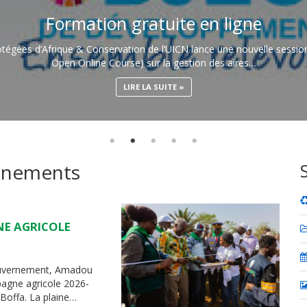
Formation gratuite en ligne
tégées d’Afrique & Conservation de l’UICN lance une nouvelle sessi
Open Online Course) sur la gestion des aires…
LIRE LA SUITE
vénements
NE AGRICOLE
Gouvernement, Amadou
pagne agricole 2026-
Boffa. La plaine…