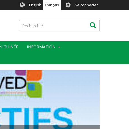
User
English
Français
Se connecter
account
menu
Rechercher
Rechercher
EN GUINÉE
INFORMATION