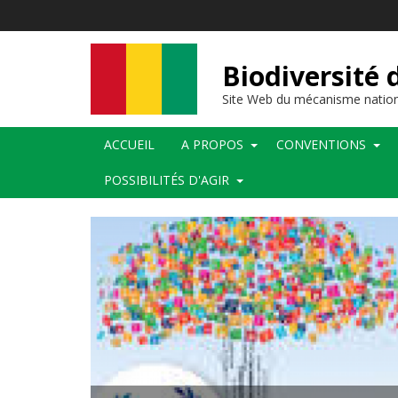
Aller
au
contenu
principal
Biodiversité 
Site Web du mécanisme nation
Main
ACCUEIL
A PROPOS
CONVENTIONS
navigation
POSSIBILITÉS D'AGIR