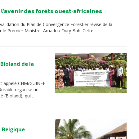
’𝗮𝘃𝗲𝗻𝗶𝗿 𝗱𝗲𝘀 𝗳𝗼𝗿𝗲̂𝘁𝘀 𝗼𝘂𝗲𝘀𝘁-𝗮𝗳𝗿𝗶𝗰𝗮𝗶𝗻𝗲𝘀
de validation du Plan de Convergence Forestier révisé de la
r le Premier Ministre, Amadou Oury Bah. Cette…
Bioland de la
nt appelé CHM/GUINEE
Durable organise un
té (Bioland), qui…
a Belgique