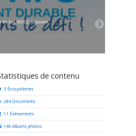
on de ses MOOC (Massive
Statistiques de contenu
3 Écosystèmes
284 Documents
11 Évènements
140 Albums photos